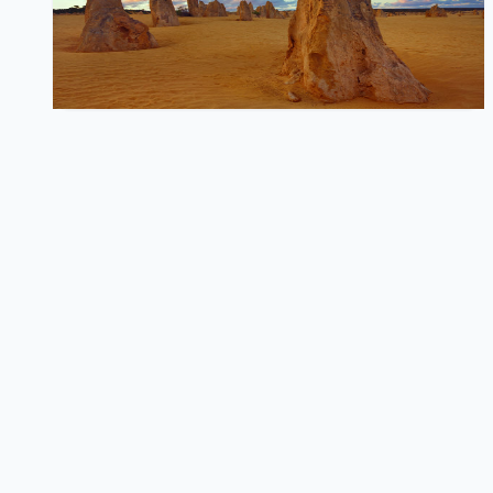
初探electron
nodejs
electron
253
0